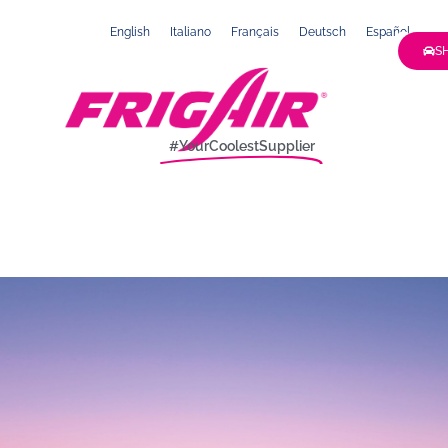
English
Italiano
Français
Deutsch
Español
S
QUI SOMME
CONTACTEZ
#YourCoolestSupplier