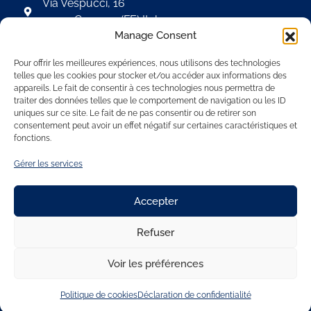
Via Vespucci, 16
44124 Cassana (FE) Italy
Manage Consent
+39 0532 734911
info@frigair.com​
Pour offrir les meilleures expériences, nous utilisons des technologies
telles que les cookies pour stocker et/ou accéder aux informations des
appareils. Le fait de consentir à ces technologies nous permettra de
traiter des données telles que le comportement de navigation ou les ID
FRIGAIR IBERIA
uniques sur ce site. Le fait de ne pas consentir ou de retirer son
Poligono El Olivar - Camino del Olivar,
consentement peut avoir un effet négatif sur certaines caractéristiques et
33 Nave 10 28806 Alcalá De Henares -
fonctions.
Madrid, Spain
Gérer les services
+34 91 865 45 42
info@frigair-iberia.com
Accepter
Refuser
Voir les préférences
2023 © FriAir All rights reserved
Diseñado por Webztyle.com
Politique de cookies
Déclaration de confidentialité