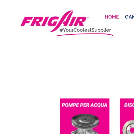
HOME
GA
#YourCoolestSupplier