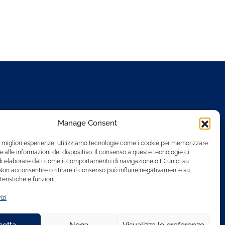
Manage Consent
le migliori esperienze, utilizziamo tecnologie come i cookie per memorizzare
 alle informazioni del dispositivo. Il consenso a queste tecnologie ci
i elaborare dati come il comportamento di navigazione o ID unici su
 Non acconsentire o ritirare il consenso può influire negativamente su
eristiche e funzioni.
izi
cetta
Nega
Visualizza le preferenze