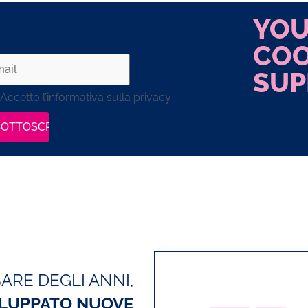
YO
COO
SUP
Accetto l’informativa sulla privacy
SARE DEGLI ANNI,
ILUPPATO NUOVE