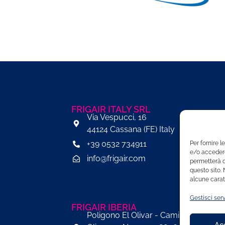
FRIGAIR ITALY SRL
Via Vespucci, 16
44124 Cassana (FE) Italy
+39 0532 734911
Per fornire 
e/o accedere
info@frigair.com​
permetterà d
questo sito.
alcune caratt
Gestisci serv
FRIGAIR IBERIA
Poligono El Olivar - Camino del
Ac