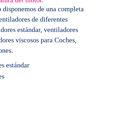
atura del motor.
o disponemos de una completa
ntiladores de diferentes
adores estándar, ventiladores
adores viscosos para Coches,
ones.
es estándar
es