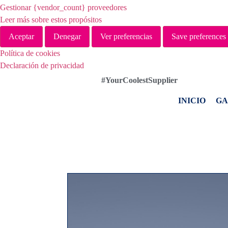
Gestionar {vendor_count} proveedores
Leer más sobre estos propósitos
Aceptar
Denegar
Ver preferencias
Save preferences
Política de cookies
Declaración de privacidad
#YourCoolestSupplier
INICIO
G