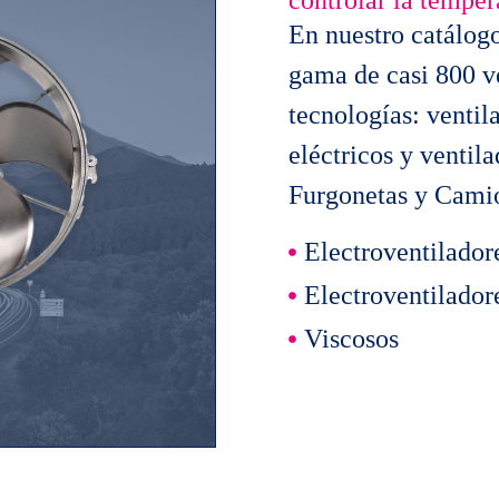
controlar la temper
En nuestro catálog
gama de casi 800 ve
tecnologías: ventil
eléctricos y ventil
Furgonetas y Cami
Electroventilador
Electroventilador
Viscosos